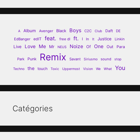
Boys
Album
Black
Daft
Avenger
C2C
DE
A
Club
feat.
ft.
Justice
edIT
I
EdBanger
free dl
In
Linkin
It
Love
Me
Noize
One
Live
Mr
Of
Out
Para
NEUS
Remix
Punk
Park
Savant
sound
Siriusmo
stop
You
the
touch
Techno
Toxic
Uppermost
Vision
We
What
Catégories