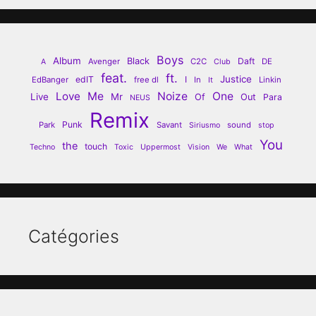
Boys
Album
Black
Daft
Avenger
C2C
DE
A
Club
feat.
ft.
Justice
edIT
I
EdBanger
free dl
In
Linkin
It
Love
Me
Noize
One
Live
Mr
Of
Out
Para
NEUS
Remix
Punk
Park
Savant
sound
Siriusmo
stop
You
the
touch
Techno
Toxic
Uppermost
Vision
We
What
Catégories