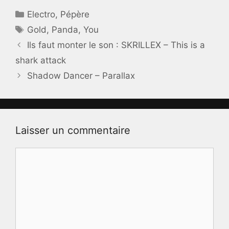
Catégories
Electro
,
Pépère
Étiquettes
Gold
,
Panda
,
You
Ils faut monter le son : SKRILLEX – This is a
shark attack
Shadow Dancer – Parallax
Laisser un commentaire
Commentaire