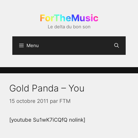
Aller
au
ForTheMusic
contenu
Le delta du bon son
Menu
Gold Panda – You
15 octobre 2011
par
FTM
[youtube Su1wK7iCQfQ nolink]