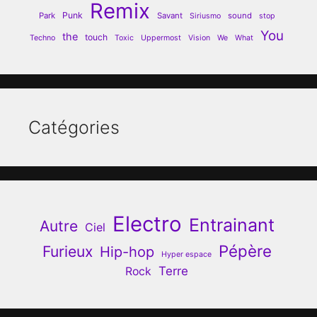
Remix
Punk
Park
Savant
sound
Siriusmo
stop
You
the
touch
Techno
Toxic
Uppermost
Vision
We
What
Catégories
Electro
Entrainant
Autre
Ciel
Pépère
Furieux
Hip-hop
Hyper espace
Terre
Rock