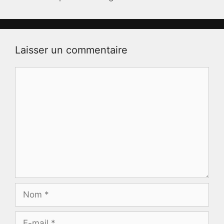
Laisser un commentaire
Commentaire
Nom
E-