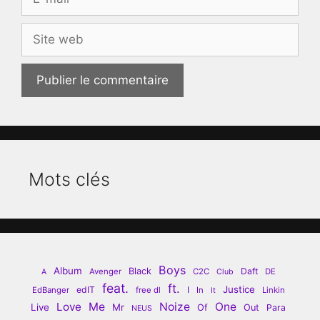
mail
Site
web
Mots clés
Boys
Album
Black
Daft
Avenger
C2C
DE
A
Club
feat.
ft.
Justice
edIT
I
EdBanger
free dl
In
Linkin
It
Love
Me
Noize
One
Live
Mr
Of
Out
Para
NEUS