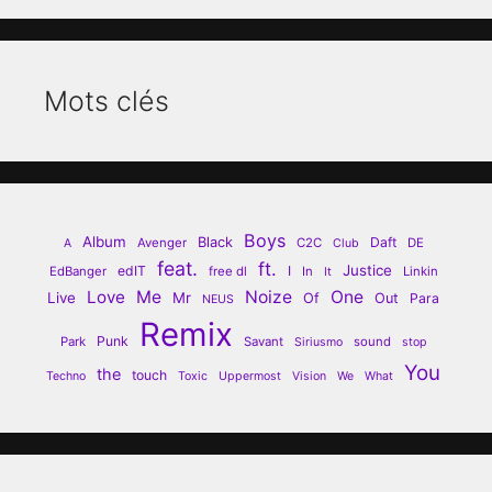
Mots clés
Boys
Album
Black
Daft
Avenger
C2C
DE
A
Club
feat.
ft.
Justice
edIT
I
EdBanger
free dl
In
Linkin
It
Love
Me
Noize
One
Live
Mr
Of
Out
Para
NEUS
Remix
Punk
Park
Savant
sound
Siriusmo
stop
You
the
touch
Techno
Toxic
Uppermost
Vision
We
What