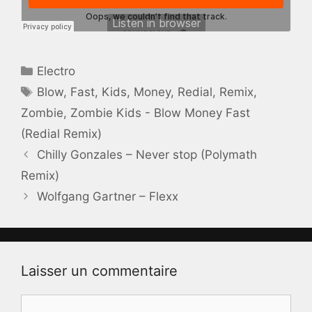
Catégories
Electro
Étiquettes
Blow
,
Fast
,
Kids
,
Money
,
Redial
,
Remix
,
Zombie
,
Zombie Kids - Blow Money Fast
(Redial Remix)
Chilly Gonzales – Never stop (Polymath
Remix)
Wolfgang Gartner – Flexx
Laisser un commentaire
Commentaire