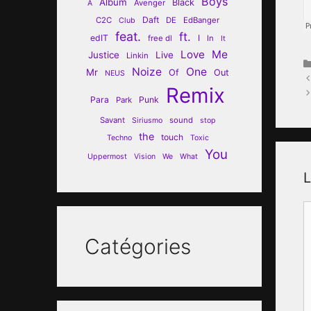
Boys
Album
Black
Avenger
A
Daft
C2C
DE
EdBanger
Club
feat.
ft.
edIT
I
free dl
In
It
Love
Me
Justice
Live
Linkin
Noize
One
Mr
Of
Out
NEUS
Remix
Para
Punk
Park
Savant
sound
Siriusmo
stop
the
touch
Techno
Toxic
You
Uppermost
Vision
We
What
L
C
Catégories