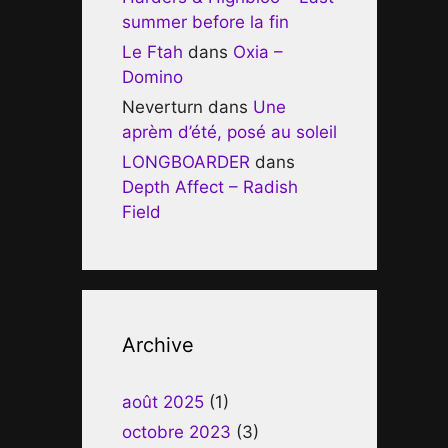
summer before la fin
Le Ftah
dans
Oxia –
Domino
Neverturn
dans
Une
aprèm d’été, posé au soleil
LONGBOARDER
dans
Depth Affect – Radish
Field
Archive
août 2025
(1)
octobre 2023
(3)