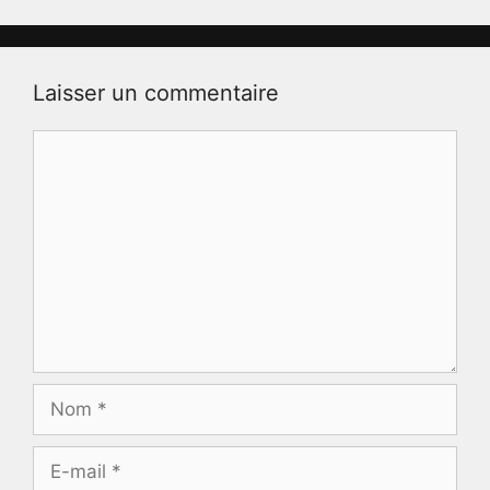
Laisser un commentaire
Commentaire
Nom
E-
mail