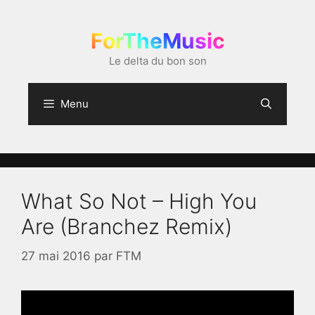
Aller
au
ForTheMusic
contenu
Le delta du bon son
Menu
What So Not – High You
Are (Branchez Remix)
27 mai 2016
par
FTM