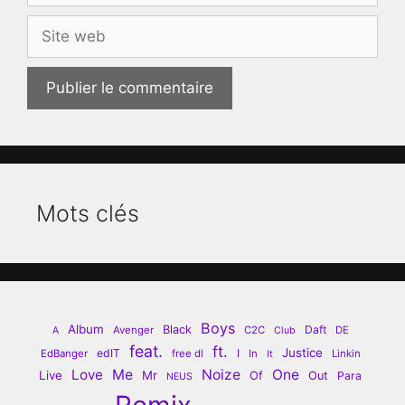
Site
web
Mots clés
Boys
Album
Black
Daft
Avenger
C2C
DE
A
Club
feat.
ft.
Justice
edIT
I
EdBanger
free dl
In
Linkin
It
Love
Me
Noize
One
Live
Mr
Of
Out
Para
NEUS