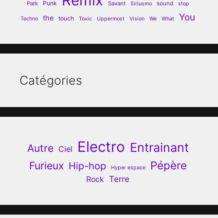
Remix
Punk
Park
Savant
sound
Siriusmo
stop
You
the
touch
Techno
Toxic
Uppermost
Vision
We
What
Catégories
Electro
Entrainant
Autre
Ciel
Pépère
Furieux
Hip-hop
Hyper espace
Terre
Rock