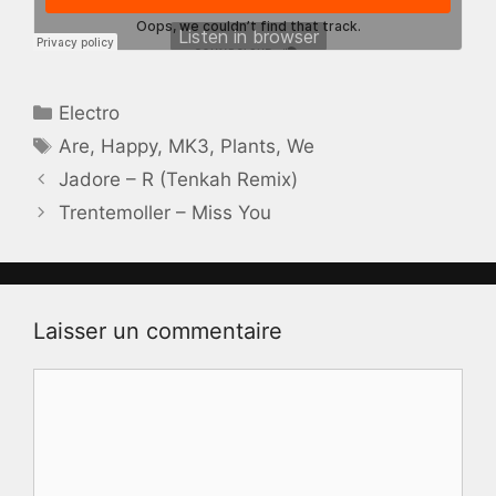
Catégories
Electro
Étiquettes
Are
,
Happy
,
MK3
,
Plants
,
We
Jadore – R (Tenkah Remix)
Trentemoller – Miss You
Laisser un commentaire
Commentaire