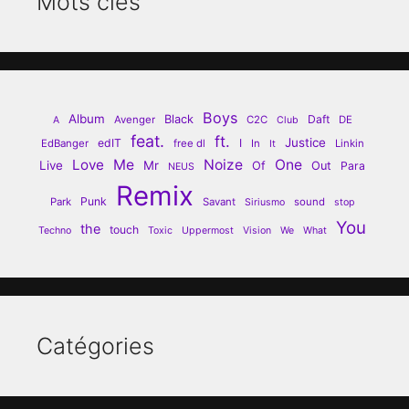
Mots clés
Boys
Album
Black
Daft
Avenger
C2C
DE
A
Club
feat.
ft.
Justice
edIT
I
EdBanger
free dl
In
Linkin
It
Love
Me
Noize
One
Live
Mr
Of
Out
Para
NEUS
Remix
Punk
Park
Savant
sound
Siriusmo
stop
You
the
touch
Techno
Toxic
Uppermost
Vision
We
What
Catégories