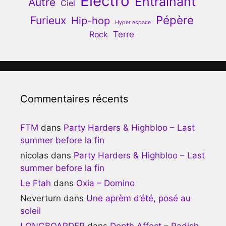
Electro
Entrainant
Autre
Ciel
Pépère
Furieux
Hip-hop
Hyper espace
Terre
Rock
Commentaires récents
FTM
dans
Party Harders & Highbloo – Last
summer before la fin
nicolas
dans
Party Harders & Highbloo – Last
summer before la fin
Le Ftah
dans
Oxia – Domino
Neverturn
dans
Une aprèm d’été, posé au
soleil
LONGBOARDER
dans
Depth Affect – Radish