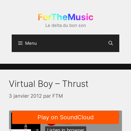
Aller
au
ForTheMusic
contenu
Le delta du bon son
Menu
Virtual Boy – Thrust
3 janvier 2012
par
FTM