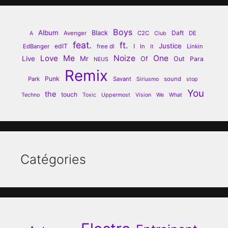
Boys
Album
Black
Daft
Avenger
C2C
DE
A
Club
feat.
ft.
Justice
edIT
I
EdBanger
free dl
In
Linkin
It
Love
Me
Noize
One
Live
Mr
Of
Out
Para
NEUS
Remix
Punk
Park
Savant
sound
Siriusmo
stop
You
the
touch
Techno
Toxic
Uppermost
Vision
We
What
Catégories