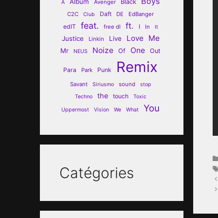
Boys
Album
Black
Avenger
A
Daft
C2C
DE
EdBanger
Club
feat.
ft.
edIT
I
free dl
In
It
Love
Me
Justice
Live
Linkin
Noize
One
Mr
Of
Out
NEUS
Remix
Para
Punk
Park
Savant
sound
Siriusmo
stop
the
touch
Techno
Toxic
You
Uppermost
Vision
We
What
Catégories