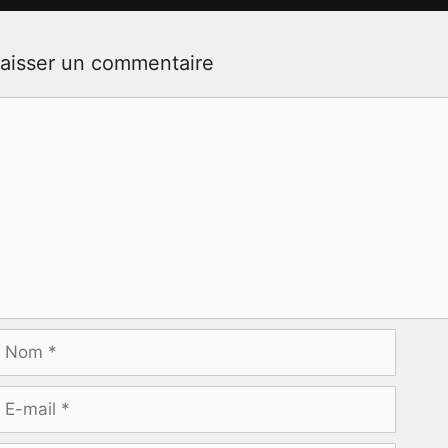
aisser un commentaire
ommentaire
Nom
-
ail