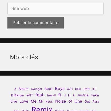
Site
web
Mots clés
Boys
Album
Black
Daft
Avenger
C2C
DE
A
Club
feat.
ft.
Justice
edIT
I
EdBanger
free dl
In
Linkin
It
Love
Me
Noize
One
Live
Mr
Of
Out
Para
NEUS
Remix