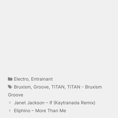
Catégories
Electro
,
Entrainant
Étiquettes
Bruxism
,
Groove
,
TiTAN
,
TiTAN - Bruxism
Groove
Janet Jackson – If (Kaytranada Remix)
Eliphino – More Than Me