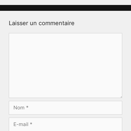
Laisser un commentaire
Commentaire
Nom
E-
mail