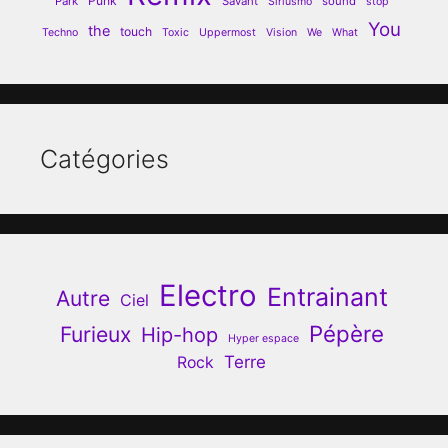
Punk
Park
Savant
sound
Siriusmo
stop
You
the
touch
Techno
Toxic
Uppermost
Vision
We
What
Catégories
Electro
Entrainant
Autre
Ciel
Pépère
Furieux
Hip-hop
Hyper espace
Terre
Rock