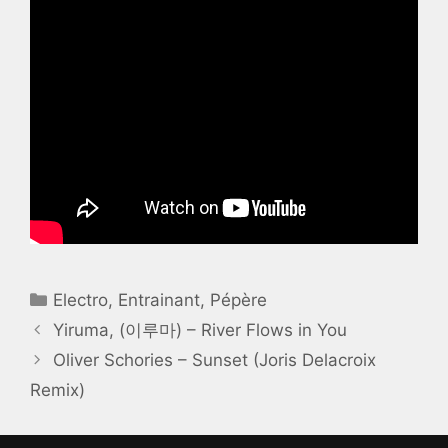
Catégories
Electro
,
Entrainant
,
Pépère
Yiruma, (이루마) – River Flows in You
Oliver Schories – Sunset (Joris Delacroix
Remix)