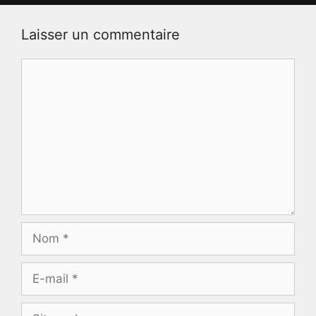
Laisser un commentaire
Commentaire
Nom
E-
mail
Site