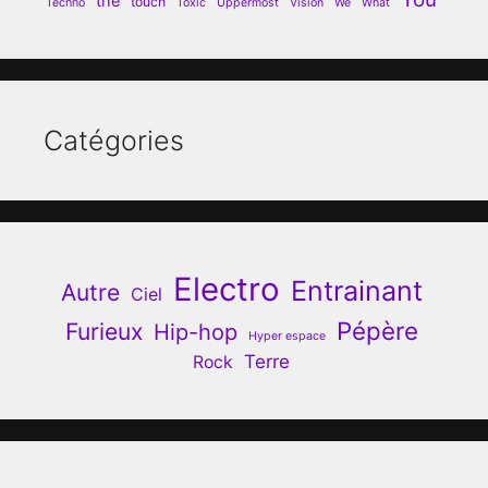
the
touch
Techno
Toxic
Uppermost
Vision
We
What
Catégories
Electro
Entrainant
Autre
Ciel
Pépère
Furieux
Hip-hop
Hyper espace
Terre
Rock