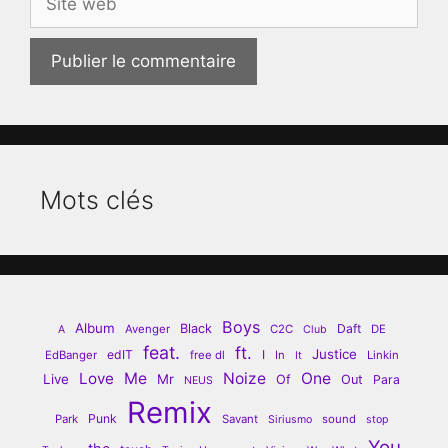
web
Mots clés
Boys
Album
Black
Daft
Avenger
C2C
DE
A
Club
feat.
ft.
Justice
edIT
I
EdBanger
free dl
In
Linkin
It
Love
Me
Noize
One
Live
Mr
Of
Out
Para
NEUS
Remix
Punk
Park
Savant
sound
Siriusmo
stop
You