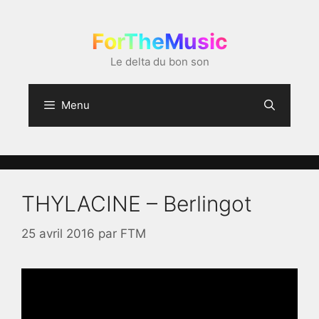
Aller
au
ForTheMusic
contenu
Le delta du bon son
Menu
THYLACINE – Berlingot
25 avril 2016
par
FTM