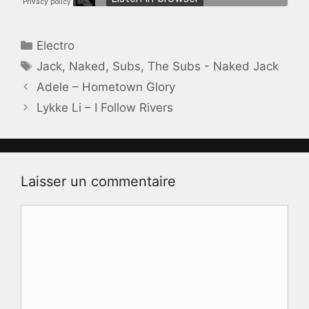
Catégories
Electro
Étiquettes
Jack
,
Naked
,
Subs
,
The Subs - Naked Jack
Adele – Hometown Glory
Lykke Li – I Follow Rivers
Laisser un commentaire
Commentaire