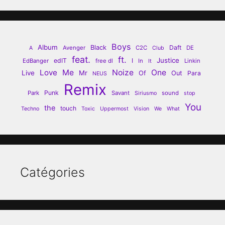
Boys
Album
Black
Daft
Avenger
C2C
DE
A
Club
feat.
ft.
Justice
edIT
I
EdBanger
free dl
In
Linkin
It
Love
Me
Noize
One
Live
Mr
Of
Out
Para
NEUS
Remix
Punk
Park
Savant
sound
Siriusmo
stop
You
the
touch
Techno
Toxic
Uppermost
Vision
We
What
Catégories