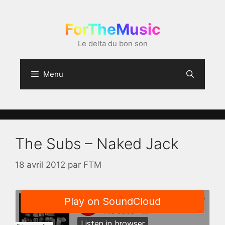
Aller
au
ForTheMusic
contenu
Le delta du bon son
Menu
The Subs – Naked Jack
18 avril 2012
par
FTM