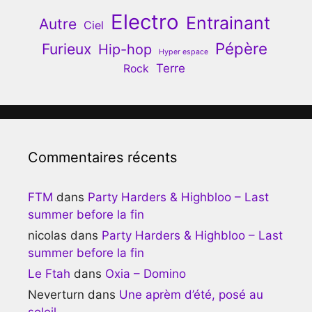
Electro
Entrainant
Autre
Ciel
Pépère
Furieux
Hip-hop
Hyper espace
Terre
Rock
Commentaires récents
FTM
dans
Party Harders & Highbloo – Last
summer before la fin
nicolas
dans
Party Harders & Highbloo – Last
summer before la fin
Le Ftah
dans
Oxia – Domino
Neverturn
dans
Une aprèm d’été, posé au
soleil