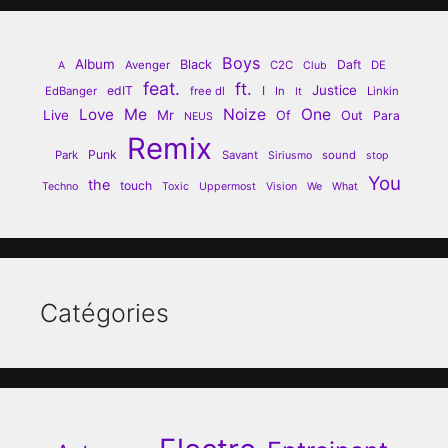
Boys
Album
Black
Daft
Avenger
C2C
DE
A
Club
feat.
ft.
Justice
edIT
I
EdBanger
free dl
In
Linkin
It
Love
Me
Noize
One
Live
Mr
Of
Out
Para
NEUS
Remix
Punk
Park
Savant
sound
Siriusmo
stop
You
the
touch
Techno
Toxic
Uppermost
Vision
We
What
Catégories