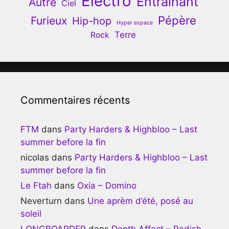
Electro
Entrainant
Autre
Ciel
Pépère
Furieux
Hip-hop
Hyper espace
Terre
Rock
Commentaires récents
FTM
dans
Party Harders & Highbloo – Last
summer before la fin
nicolas
dans
Party Harders & Highbloo – Last
summer before la fin
Le Ftah
dans
Oxia – Domino
Neverturn
dans
Une aprèm d’été, posé au
soleil
LONGBOARDER
dans
Depth Affect – Radish