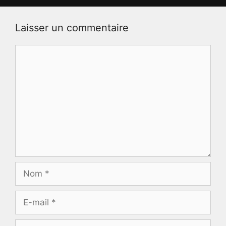
Laisser un commentaire
Commentaire
Nom
E-
mail
Site