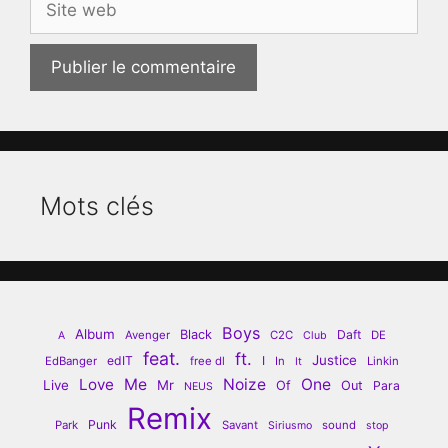
web
Mots clés
Boys
Album
Black
Daft
Avenger
C2C
DE
A
Club
feat.
ft.
Justice
edIT
I
EdBanger
free dl
In
Linkin
It
Love
Me
Noize
One
Live
Mr
Of
Out
Para
NEUS
Remix
Punk
Park
Savant
sound
Siriusmo
stop