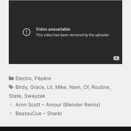
Catégories
Electro
,
Pépère
Étiquettes
Birdy
,
Grace
,
Lil
,
Mike
,
Nam
,
Of
,
Routine
,
State
,
Swayzak
Aron Scott – Amour (Blender Remix)
BeatauCue – Sharki