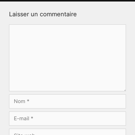
Laisser un commentaire
Commentaire
Nom
E-
mail
Site