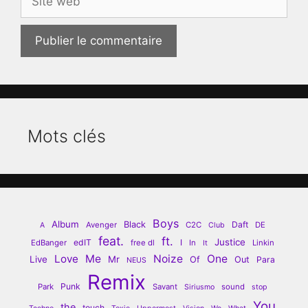
web
Mots clés
Boys
Album
Black
Daft
Avenger
C2C
DE
A
Club
feat.
ft.
Justice
edIT
I
EdBanger
free dl
In
Linkin
It
Love
Me
Noize
One
Live
Mr
Of
Out
Para
NEUS
Remix
Punk
Park
Savant
sound
Siriusmo
stop
You
the
touch