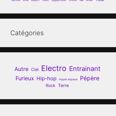
Techno
Toxic
Uppermost
Vision
We
What
Catégories
Electro
Entrainant
Autre
Ciel
Pépère
Furieux
Hip-hop
Hyper espace
Terre
Rock