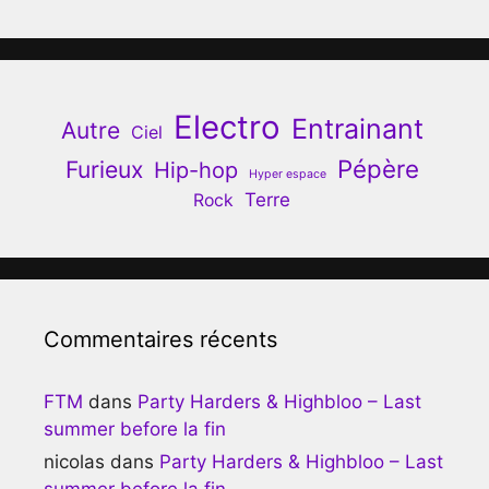
Electro
Entrainant
Autre
Ciel
Pépère
Furieux
Hip-hop
Hyper espace
Terre
Rock
Commentaires récents
FTM
dans
Party Harders & Highbloo – Last
summer before la fin
nicolas
dans
Party Harders & Highbloo – Last
summer before la fin