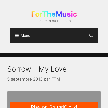
Aller
au
ForTheMusic
contenu
Le delta du bon son
Menu
Sorrow – My Love
5 septembre 2013
par
FTM