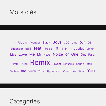
Mots clés
Boys
Album
Black
Daft
Avenger
C2C
DE
A
Club
feat.
ft.
Justice
edIT
I
EdBanger
free dl
In
Linkin
It
Love
Me
Noize
One
Live
Mr
Of
Out
Para
NEUS
Remix
Punk
Park
Savant
sound
Siriusmo
stop
You
the
touch
Techno
Toxic
Uppermost
Vision
We
What
Catégories