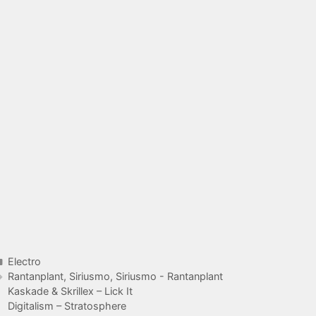
Catégories
Electro
Étiquettes
Rantanplant
,
Siriusmo
,
Siriusmo - Rantanplant
Kaskade & Skrillex – Lick It
Digitalism – Stratosphere