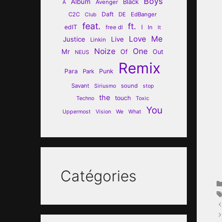
Boys
Album
Black
Avenger
A
Daft
C2C
DE
EdBanger
Club
feat.
ft.
edIT
I
free dl
In
It
Love
Me
Justice
Live
Linkin
Noize
One
Mr
Of
Out
NEUS
Remix
Para
Punk
Park
Savant
sound
Siriusmo
stop
the
touch
Techno
Toxic
You
Uppermost
Vision
We
What
Catégories