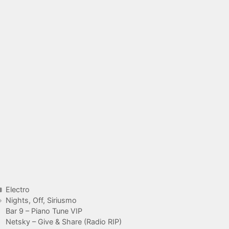
Catégories
Electro
Étiquettes
Nights
,
Off
,
Siriusmo
Bar 9 – Piano Tune VIP
Netsky – Give & Share (Radio RIP)