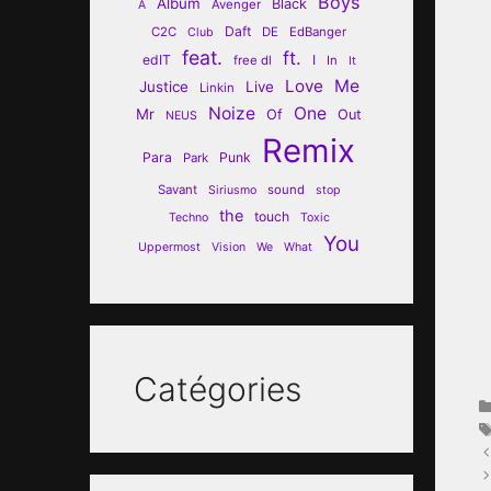
Boys
Album
Black
Avenger
A
Daft
C2C
DE
EdBanger
Club
feat.
ft.
edIT
I
free dl
In
It
Love
Me
Justice
Live
Linkin
Noize
One
Mr
Of
Out
NEUS
Remix
Para
Punk
Park
Savant
sound
Siriusmo
stop
the
touch
Techno
Toxic
You
Uppermost
Vision
We
What
Catégories