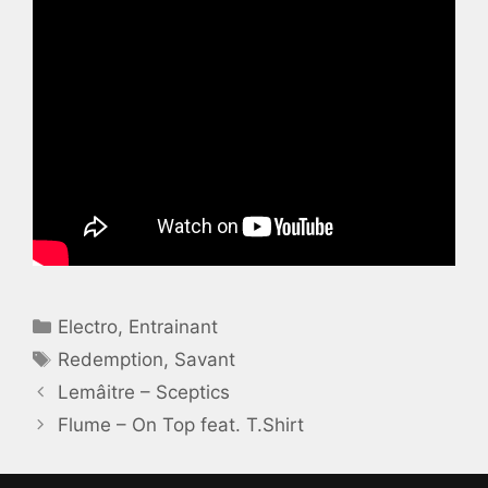
Catégories
Electro
,
Entrainant
Étiquettes
Redemption
,
Savant
Lemâitre – Sceptics
Flume – On Top feat. T.Shirt