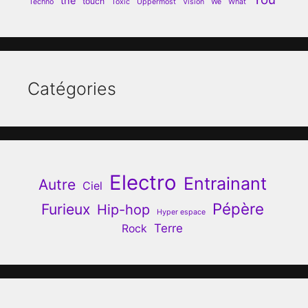
the
touch
Techno
Toxic
Uppermost
Vision
We
What
Catégories
Electro
Entrainant
Autre
Ciel
Pépère
Furieux
Hip-hop
Hyper espace
Terre
Rock