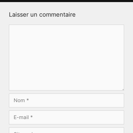
Laisser un commentaire
Commentaire
Nom
E-
mail
Site