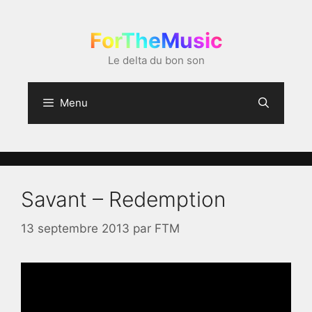
Aller
au
ForTheMusic
contenu
Le delta du bon son
Menu
Savant – Redemption
13 septembre 2013
par
FTM