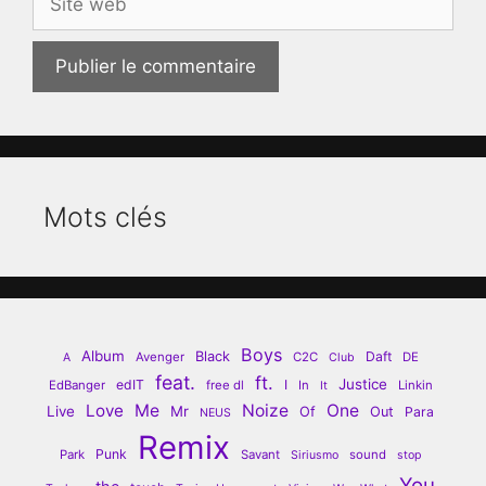
web
Mots clés
Boys
Album
Black
Daft
Avenger
C2C
DE
A
Club
feat.
ft.
Justice
edIT
I
EdBanger
free dl
In
Linkin
It
Love
Me
Noize
One
Live
Mr
Of
Out
Para
NEUS
Remix
Punk
Park
Savant
sound
Siriusmo
stop
You