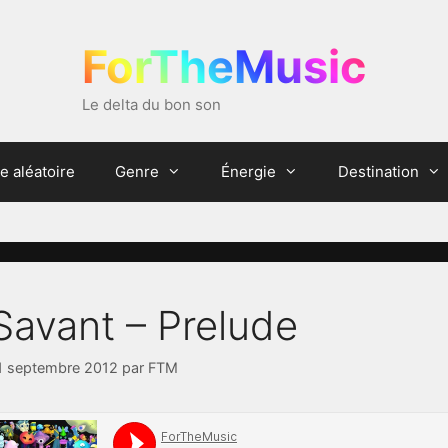
ForTheMusic
Le delta du bon son
e aléatoire
Genre
Énergie
Destination
Savant – Prelude
1 septembre 2012
par
FTM