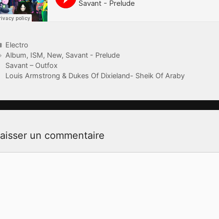
Catégories
Electro
Étiquettes
Album
,
ISM
,
New
,
Savant - Prelude
Savant – Outfox
Louis Armstrong & Dukes Of Dixieland- Sheik Of Araby
aisser un commentaire
ommentaire