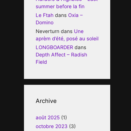
summer before la fin
Le Ftah
dans
Oxia –
Domino
Neverturn
dans
Une
aprèm d’été, posé au soleil
LONGBOARDER
dans
Depth Affect – Radish
Field
Archive
août 2025
(1)
octobre 2023
(3)