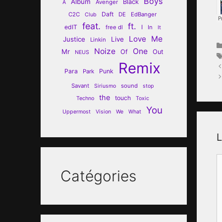
Boys
Album
Black
Avenger
A
Daft
C2C
DE
EdBanger
Club
feat.
ft.
edIT
I
free dl
In
It
Love
Me
Justice
Live
Linkin
Noize
One
Mr
Of
Out
NEUS
Remix
Para
Punk
Park
Savant
sound
Siriusmo
stop
the
touch
Techno
Toxic
You
Uppermost
Vision
We
What
L
C
Catégories