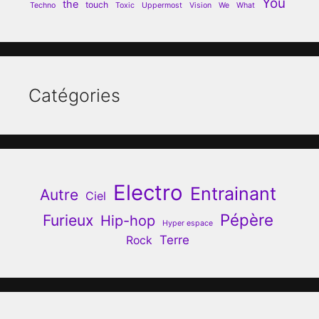
You
the
touch
Techno
Toxic
Uppermost
Vision
We
What
Catégories
Electro
Entrainant
Autre
Ciel
Pépère
Furieux
Hip-hop
Hyper espace
Terre
Rock