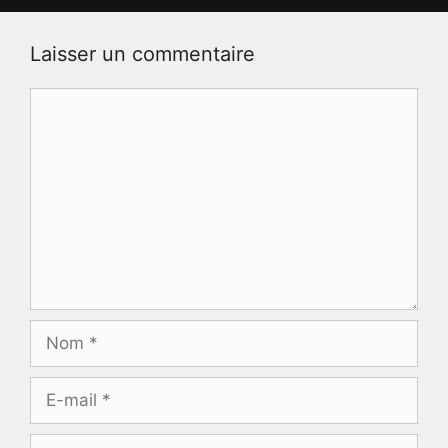
Laisser un commentaire
Commentaire
Nom
E-
mail
Site