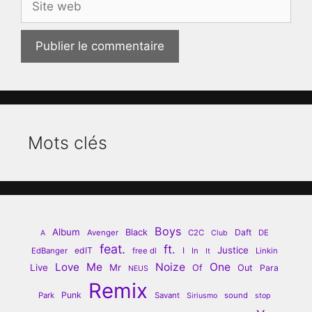
web
Mots clés
Boys
Album
Black
Daft
Avenger
C2C
DE
A
Club
feat.
ft.
Justice
edIT
I
EdBanger
free dl
In
Linkin
It
Love
Me
Noize
One
Live
Mr
Of
Out
Para
NEUS
Remix
Punk
Park
Savant
sound
Siriusmo
stop