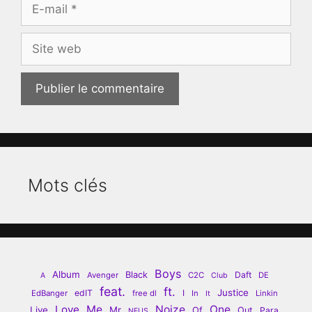
E-
mail
Site
web
Mots clés
Boys
Album
Black
Daft
Avenger
C2C
DE
A
Club
feat.
ft.
Justice
edIT
I
EdBanger
free dl
In
Linkin
It
Love
Me
Noize
One
Live
Mr
Of
Out
Para
NEUS