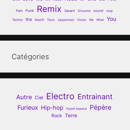
Remix
Punk
Park
Savant
sound
Siriusmo
stop
You
the
touch
Techno
Toxic
Uppermost
Vision
We
What
Catégories
Electro
Entrainant
Autre
Ciel
Pépère
Furieux
Hip-hop
Hyper espace
Terre
Rock