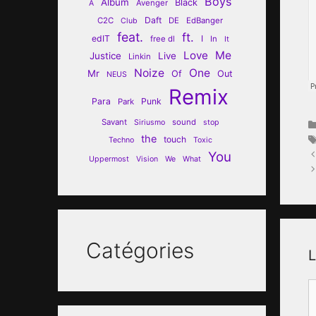
Boys
Album
Black
Avenger
A
Daft
C2C
DE
EdBanger
Club
feat.
ft.
edIT
I
free dl
In
It
Love
Me
Justice
Live
Linkin
Noize
One
Mr
Of
Out
NEUS
Remix
Para
Punk
Park
Savant
sound
Siriusmo
stop
the
touch
Techno
Toxic
You
Uppermost
Vision
We
What
Catégories
L
C