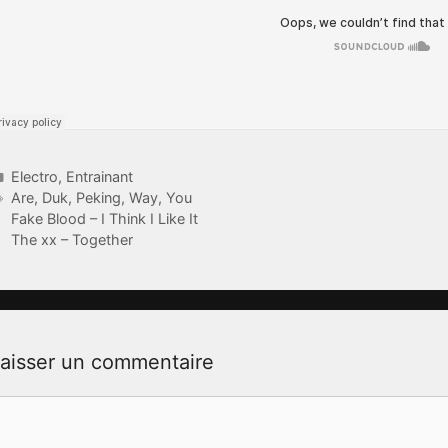
Catégories
Electro
,
Entrainant
Étiquettes
Are
,
Duk
,
Peking
,
Way
,
You
Fake Blood – I Think I Like It
The xx – Together
aisser un commentaire
ommentaire