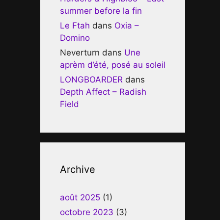
summer before la fin
Le Ftah
dans
Oxia –
Domino
Neverturn
dans
Une
aprèm d’été, posé au soleil
LONGBOARDER
dans
Depth Affect – Radish
Field
Archive
août 2025
(1)
octobre 2023
(3)