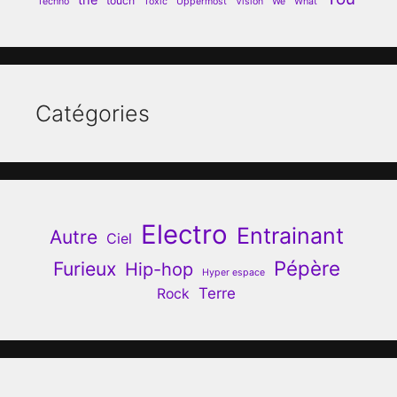
touch
Techno
Toxic
Uppermost
Vision
We
What
Catégories
Electro
Entrainant
Autre
Ciel
Pépère
Furieux
Hip-hop
Hyper espace
Terre
Rock