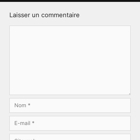
Laisser un commentaire
Commentaire
Nom
E-
mail
Site