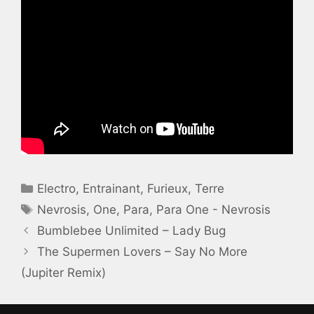
Catégories
Electro
,
Entrainant
,
Furieux
,
Terre
Étiquettes
Nevrosis
,
One
,
Para
,
Para One - Nevrosis
Bumblebee Unlimited – Lady Bug
The Supermen Lovers – Say No More
(Jupiter Remix)