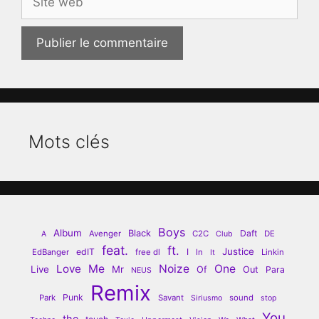
web
Mots clés
Boys
Album
Black
Daft
Avenger
C2C
DE
A
Club
feat.
ft.
Justice
edIT
I
EdBanger
free dl
In
Linkin
It
Love
Me
Noize
One
Live
Mr
Of
Out
Para
NEUS
Remix
Punk
Park
Savant
sound
Siriusmo
stop
You
the