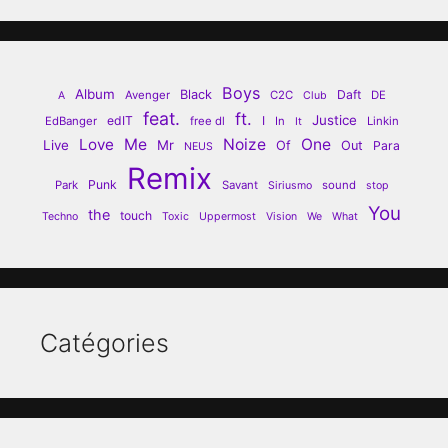
Boys
Album
Black
Daft
Avenger
C2C
DE
A
Club
feat.
ft.
Justice
edIT
I
EdBanger
free dl
In
Linkin
It
Love
Me
Noize
One
Live
Mr
Of
Out
Para
NEUS
Remix
Punk
Park
Savant
sound
Siriusmo
stop
You
the
touch
Techno
Toxic
Uppermost
Vision
We
What
Catégories