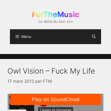
Aller
au
ForTheMusic
contenu
Le delta du bon son
Menu
Owl Vision – Fuck My Life
17 mars 2012
par
FTM