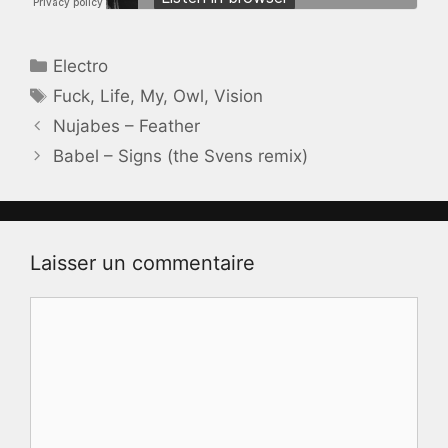
Catégories
Electro
Étiquettes
Fuck
,
Life
,
My
,
Owl
,
Vision
Nujabes – Feather
Babel – Signs (the Svens remix)
Laisser un commentaire
Commentaire