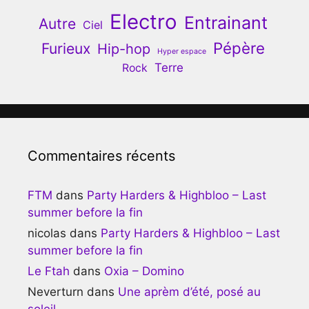
Electro
Entrainant
Autre
Ciel
Pépère
Furieux
Hip-hop
Hyper espace
Terre
Rock
Commentaires récents
FTM
dans
Party Harders & Highbloo – Last
summer before la fin
nicolas
dans
Party Harders & Highbloo – Last
summer before la fin
Le Ftah
dans
Oxia – Domino
Neverturn
dans
Une aprèm d’été, posé au
soleil