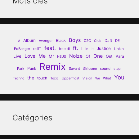
Mots clés
Boys
Album
Black
Daft
Avenger
C2C
DE
A
Club
feat.
ft.
Justice
edIT
I
EdBanger
free dl
In
Linkin
It
Love
Me
Noize
One
Live
Mr
Of
Out
Para
NEUS
Remix
Punk
Park
Savant
sound
Siriusmo
stop
You
the
touch
Techno
Toxic
Uppermost
Vision
We
What
Catégories