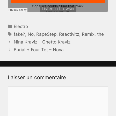
Catégories
Electro
Étiquettes
fake?
,
No
,
RapeStep
,
Reactivitz
,
Remix
,
the
Nina Kraviz – Ghetto Kraviz
Burial + Four Tet – Nova
Laisser un commentaire
Commentaire