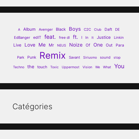
Boys
Album
Black
Daft
Avenger
C2C
DE
A
Club
feat.
ft.
Justice
edIT
I
EdBanger
free dl
In
Linkin
It
Love
Me
Noize
One
Live
Mr
Of
Out
Para
NEUS
Remix
Punk
Park
Savant
sound
Siriusmo
stop
You
the
touch
Techno
Toxic
Uppermost
Vision
We
What
Catégories