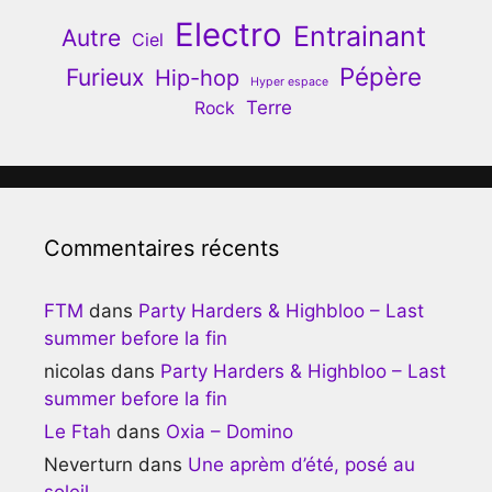
Electro
Entrainant
Autre
Ciel
Pépère
Furieux
Hip-hop
Hyper espace
Terre
Rock
Commentaires récents
FTM
dans
Party Harders & Highbloo – Last
summer before la fin
nicolas
dans
Party Harders & Highbloo – Last
summer before la fin
Le Ftah
dans
Oxia – Domino
Neverturn
dans
Une aprèm d’été, posé au
soleil