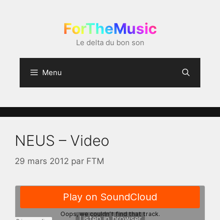
Aller
au
ForTheMusic
contenu
Le delta du bon son
Menu
NEUS – Video
29 mars 2012
par
FTM