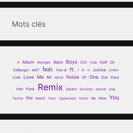
Mots clés
Boys
Album
Black
Daft
Avenger
C2C
DE
A
Club
feat.
ft.
Justice
edIT
I
EdBanger
free dl
In
Linkin
It
Love
Me
Noize
One
Live
Mr
Of
Out
Para
NEUS
Remix
Punk
Park
Savant
sound
Siriusmo
stop
You
the
touch
Techno
Toxic
Uppermost
Vision
We
What