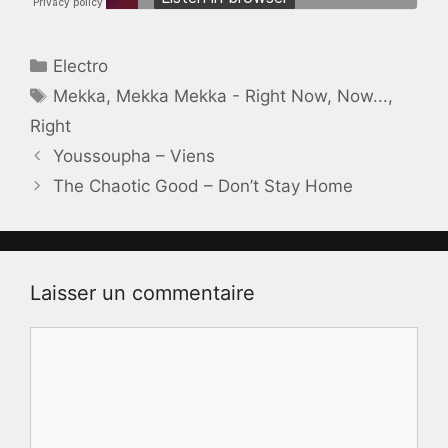
Catégories
Electro
Étiquettes
Mekka
,
Mekka Mekka - Right Now
,
Now...
,
Right
Youssoupha – Viens
The Chaotic Good – Don’t Stay Home
Laisser un commentaire
Commentaire