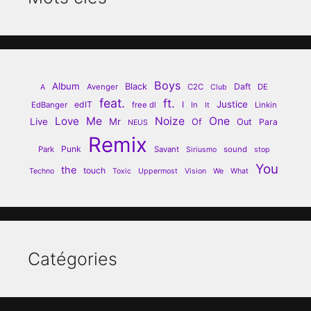
Boys
Album
Black
Daft
Avenger
C2C
DE
A
Club
feat.
ft.
Justice
edIT
I
EdBanger
free dl
In
Linkin
It
Love
Me
Noize
One
Live
Mr
Of
Out
Para
NEUS
Remix
Punk
Park
Savant
sound
Siriusmo
stop
You
the
touch
Techno
Toxic
Uppermost
Vision
We
What
Catégories