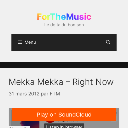
Aller
au
ForTheMusic
contenu
Le delta du bon son
Menu
Mekka Mekka – Right Now
31 mars 2012
par
FTM