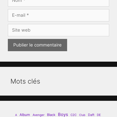
E-
mail
Site
web
Mots clés
Boys
Album
Black
Daft
Avenger
C2C
DE
A
Club