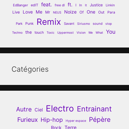
feat.
ft.
Justice
edIT
I
EdBanger
free dl
In
Linkin
It
Love
Me
Noize
One
Live
Mr
Of
Out
Para
NEUS
Remix
Punk
Park
Savant
sound
Siriusmo
stop
You
the
touch
Techno
Toxic
Uppermost
Vision
We
What
Catégories
Electro
Entrainant
Autre
Ciel
Pépère
Furieux
Hip-hop
Hyper espace
Terre
Rock