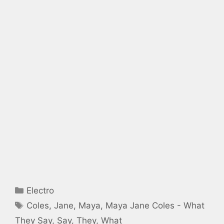
Catégories
Electro
Étiquettes
Coles
,
Jane
,
Maya
,
Maya Jane Coles - What
They Say
,
Say
,
They
,
What