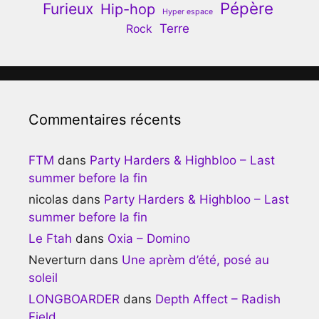
Pépère
Furieux
Hip-hop
Hyper espace
Terre
Rock
Commentaires récents
FTM
dans
Party Harders & Highbloo – Last
summer before la fin
nicolas
dans
Party Harders & Highbloo – Last
summer before la fin
Le Ftah
dans
Oxia – Domino
Neverturn
dans
Une aprèm d’été, posé au
soleil
LONGBOARDER
dans
Depth Affect – Radish
Field