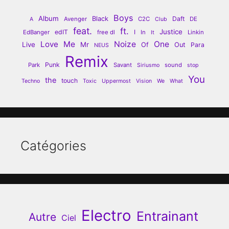
Boys
Album
Black
Daft
Avenger
C2C
DE
A
Club
feat.
ft.
Justice
edIT
I
EdBanger
free dl
In
Linkin
It
Love
Me
Noize
One
Live
Mr
Of
Out
Para
NEUS
Remix
Punk
Park
Savant
sound
Siriusmo
stop
You
the
touch
Techno
Toxic
Uppermost
Vision
We
What
Catégories
Electro
Entrainant
Autre
Ciel