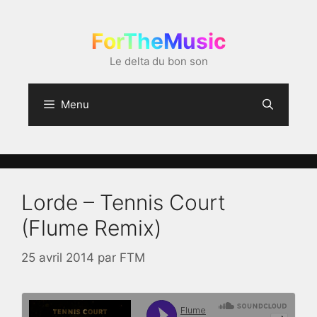
Aller
au
ForTheMusic
contenu
Le delta du bon son
Menu
Lorde – Tennis Court
(Flume Remix)
25 avril 2014
par
FTM