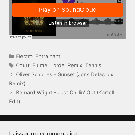
Catégories
Electro
,
Entrainant
Étiquettes
Court
,
Flume
,
Lorde
,
Remix
,
Tennis
Oliver Schories – Sunset (Joris Delacroix
Remix)
Bernard Wright – Just Chillin’ Out (Kartell
Edit)
Laisser un commentaire