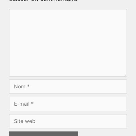
Commentaire
Nom
E-
mail
Site
web