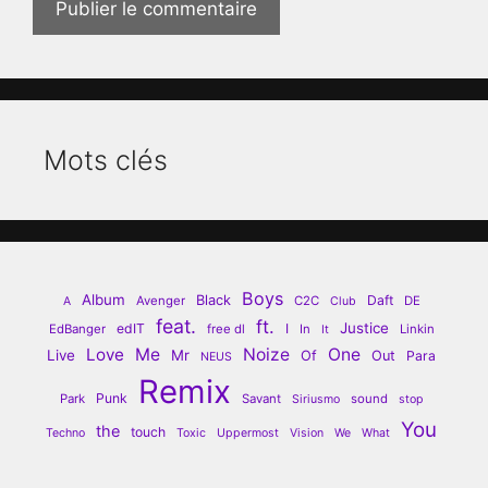
Mots clés
Boys
Album
Black
Daft
Avenger
C2C
DE
A
Club
feat.
ft.
Justice
edIT
I
EdBanger
free dl
In
Linkin
It
Love
Me
Noize
One
Live
Mr
Of
Out
Para
NEUS
Remix
Punk
Park
Savant
sound
Siriusmo
stop
You
the
touch
Techno
Toxic
Uppermost
Vision
We
What