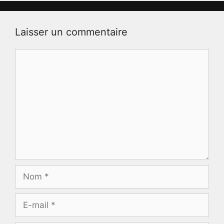
Laisser un commentaire
Commentaire
Nom
E-
mail