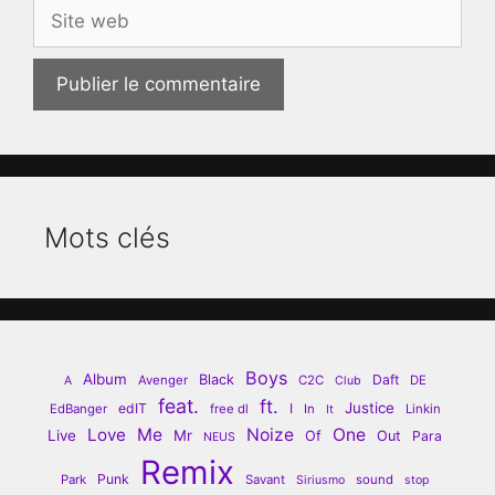
Site
web
Mots clés
Boys
Album
Black
Daft
Avenger
C2C
DE
A
Club
feat.
ft.
Justice
edIT
I
EdBanger
free dl
In
Linkin
It
Love
Me
Noize
One
Live
Mr
Of
Out
Para
NEUS
Remix
Punk
Park
Savant
sound
Siriusmo
stop