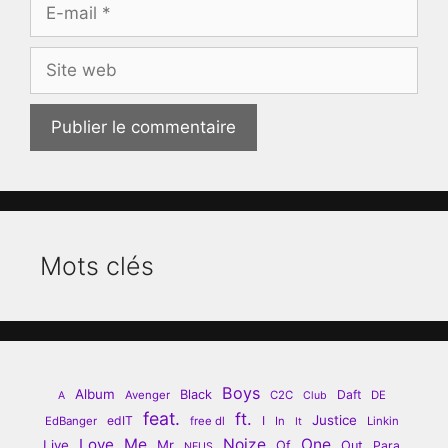
E-
mail
Site
web
Mots clés
Boys
Album
Black
Daft
Avenger
C2C
DE
A
Club
feat.
ft.
Justice
edIT
I
EdBanger
free dl
In
Linkin
It
Love
Me
Noize
One
Live
Mr
Of
Out
Para
NEUS