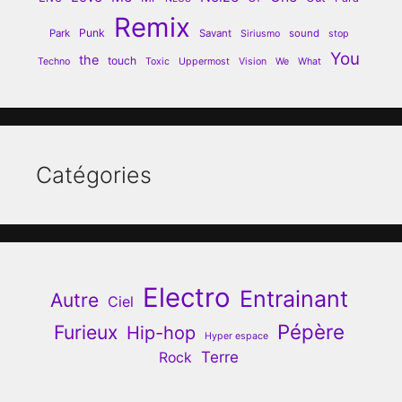
Remix
Punk
Park
Savant
sound
Siriusmo
stop
You
the
touch
Techno
Toxic
Uppermost
Vision
We
What
Catégories
Electro
Entrainant
Autre
Ciel
Pépère
Furieux
Hip-hop
Hyper espace
Terre
Rock