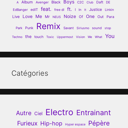
Boys
Album
Black
Daft
Avenger
C2C
DE
A
Club
feat.
ft.
Justice
edIT
I
EdBanger
free dl
In
Linkin
It
Love
Me
Noize
One
Live
Mr
Of
Out
Para
NEUS
Remix
Punk
Park
Savant
sound
Siriusmo
stop
You
the
touch
Techno
Toxic
Uppermost
Vision
We
What
Catégories
Electro
Entrainant
Autre
Ciel
Pépère
Furieux
Hip-hop
Hyper espace