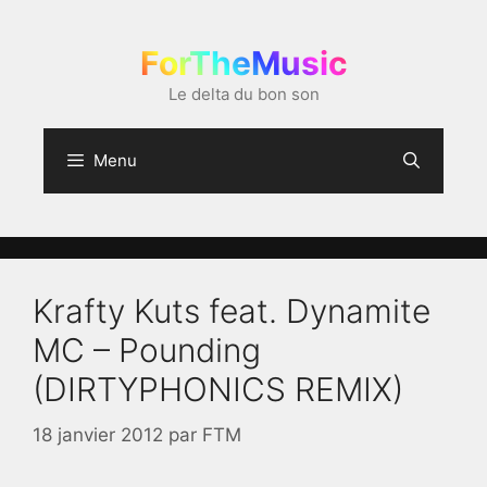
Aller
au
ForTheMusic
contenu
Le delta du bon son
Menu
Krafty Kuts feat. Dynamite
MC – Pounding
(DIRTYPHONICS REMIX)
18 janvier 2012
par
FTM