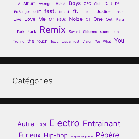
Boys
Album
Black
Daft
Avenger
C2C
DE
A
Club
feat.
ft.
Justice
edIT
I
EdBanger
free dl
In
Linkin
It
Love
Me
Noize
One
Live
Mr
Of
Out
Para
NEUS
Remix
Punk
Park
Savant
sound
Siriusmo
stop
You
the
touch
Techno
Toxic
Uppermost
Vision
We
What
Catégories
Electro
Entrainant
Autre
Ciel
Pépère
Furieux
Hip-hop
Hyper espace