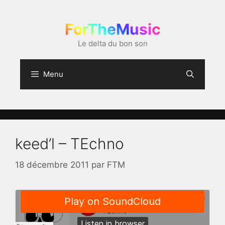
Aller
au
ForTheMusic
contenu
Le delta du bon son
Menu
keed’l – TEchno
18 décembre 2011
par
FTM