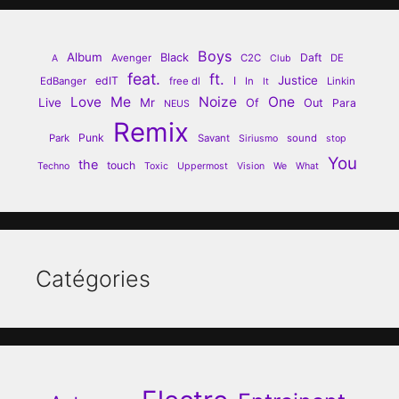
Boys
Album
Black
Daft
Avenger
C2C
DE
A
Club
feat.
ft.
Justice
edIT
I
EdBanger
free dl
In
Linkin
It
Love
Me
Noize
One
Live
Mr
Of
Out
Para
NEUS
Remix
Punk
Park
Savant
sound
Siriusmo
stop
You
the
touch
Techno
Toxic
Uppermost
Vision
We
What
Catégories