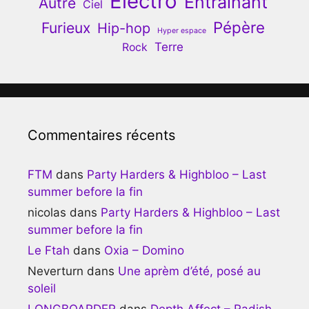
Electro
Entrainant
Autre
Ciel
Pépère
Furieux
Hip-hop
Hyper espace
Terre
Rock
Commentaires récents
FTM
dans
Party Harders & Highbloo – Last
summer before la fin
nicolas
dans
Party Harders & Highbloo – Last
summer before la fin
Le Ftah
dans
Oxia – Domino
Neverturn
dans
Une aprèm d’été, posé au
soleil
LONGBOARDER
dans
Depth Affect – Radish