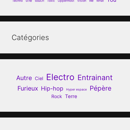
the
touch
Techno
Toxic
Uppermost
Vision
We
What
Catégories
Electro
Entrainant
Autre
Ciel
Pépère
Furieux
Hip-hop
Hyper espace
Terre
Rock