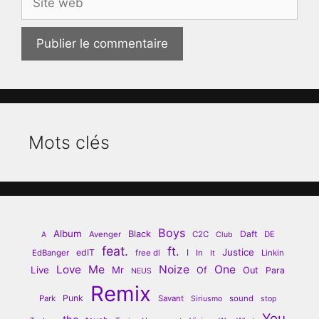
web
Mots clés
Boys
Album
Black
Daft
Avenger
C2C
DE
A
Club
feat.
ft.
Justice
edIT
I
EdBanger
free dl
In
Linkin
It
Love
Me
Noize
One
Live
Mr
Of
Out
Para
NEUS
Remix
Punk
Park
Savant
sound
Siriusmo
stop
You