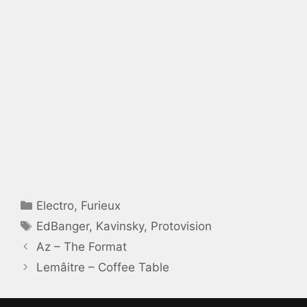
Catégories
Electro
,
Furieux
Étiquettes
EdBanger
,
Kavinsky
,
Protovision
Az – The Format
Lemâitre – Coffee Table