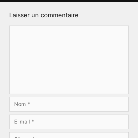
Laisser un commentaire
Commentaire
Nom
E-
mail
Site