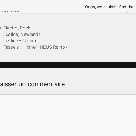
Catégories
Electro
,
Rock
Étiquettes
Justice
,
Newlands
Justice – Canon
Tassels – Higher (NEUS Remix)
aisser un commentaire
ommentaire