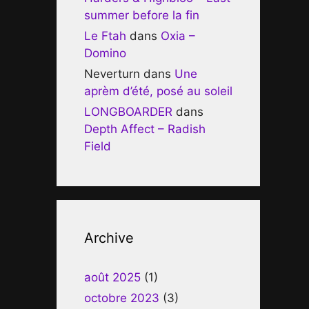
summer before la fin
Le Ftah
dans
Oxia –
Domino
Neverturn
dans
Une
aprèm d’été, posé au soleil
LONGBOARDER
dans
Depth Affect – Radish
Field
Archive
août 2025
(1)
octobre 2023
(3)