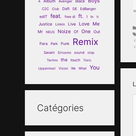
Boys
Album
Black
Avenger
A
Daft
C2C
DE
EdBanger
Club
feat.
ft.
edIT
I
free dl
In
It
Love
Me
Justice
Live
Linkin
Noize
One
Mr
Of
Out
NEUS
Remix
Para
Punk
Park
Savant
sound
Siriusmo
stop
the
touch
Techno
Toxic
You
Uppermost
Vision
We
What
L
C
Catégories