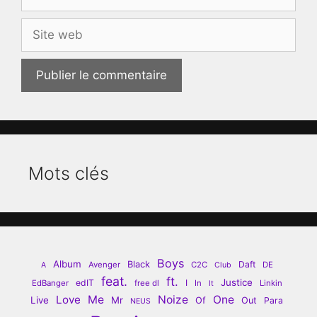
mail
Site
web
Mots clés
Boys
Album
Black
Daft
Avenger
C2C
DE
A
Club
feat.
ft.
Justice
edIT
I
EdBanger
free dl
In
Linkin
It
Love
Me
Noize
One
Live
Mr
Of
Out
Para
NEUS