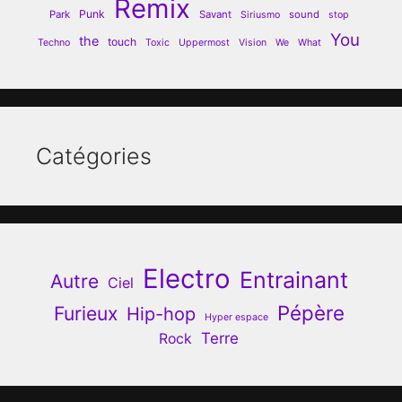
Remix
Punk
Park
Savant
sound
Siriusmo
stop
You
the
touch
Techno
Toxic
Uppermost
Vision
We
What
Catégories
Electro
Entrainant
Autre
Ciel
Pépère
Furieux
Hip-hop
Hyper espace
Terre
Rock