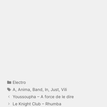
Catégories
Electro
Étiquettes
A
,
Anima
,
Band
,
In
,
Just
,
Vili
Youssoupha – A force de le dire
Le Knight Club – Rhumba