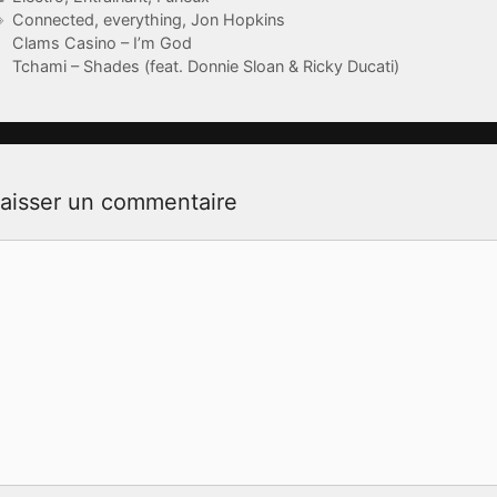
Étiquettes
Connected
,
everything
,
Jon Hopkins
Clams Casino – I’m God
Tchami – Shades (feat. Donnie Sloan & Ricky Ducati)
aisser un commentaire
ommentaire