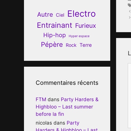
Electro
Autre
Ciel
Entrainant
Furieux
Hip-hop
Hyper espace
Pépère
Terre
Rock
L
C
Commentaires récents
FTM
dans
Party Harders &
Highbloo – Last summer
before la fin
nicolas
dans
Party
Harders & Highbloo – Last