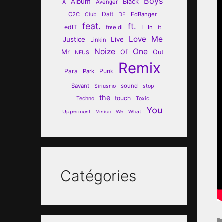
Boys
Album
Black
Avenger
A
Daft
C2C
DE
EdBanger
Club
feat.
ft.
edIT
I
free dl
In
It
Love
Me
Justice
Live
Linkin
Noize
One
Mr
Of
Out
NEUS
Remix
Para
Punk
Park
Savant
sound
Siriusmo
stop
the
touch
Techno
Toxic
You
Uppermost
Vision
We
What
Catégories