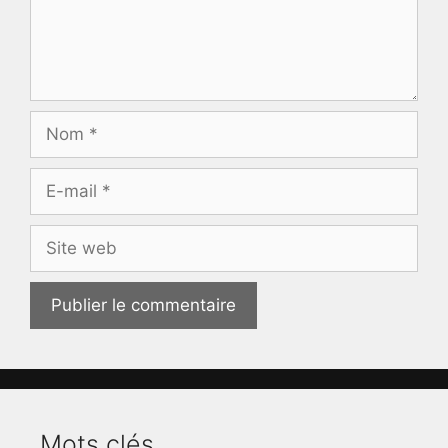
Nom
E-
mail
Site
web
Mots clés