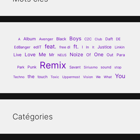
Boys
Album
Black
Daft
Avenger
C2C
DE
A
Club
feat.
ft.
Justice
edIT
I
EdBanger
free dl
In
Linkin
It
Love
Me
Noize
One
Live
Mr
Of
Out
Para
NEUS
Remix
Punk
Park
Savant
sound
Siriusmo
stop
You
the
touch
Techno
Toxic
Uppermost
Vision
We
What
Catégories