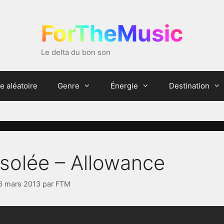
ForTheMusic
Le delta du bon son
e aléatoire
Genre
Énergie
Destination
Isolée – Allowance
6 mars 2013
par
FTM