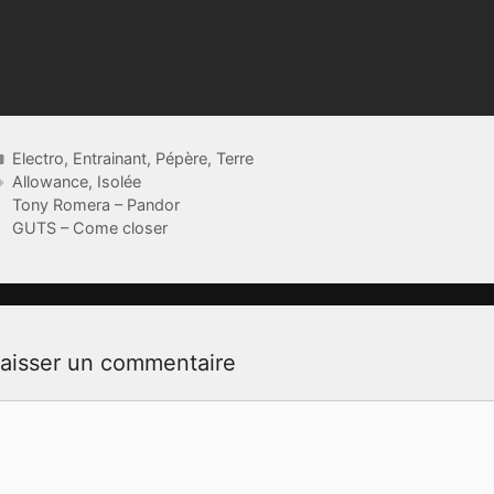
Catégories
Electro
,
Entrainant
,
Pépère
,
Terre
Étiquettes
Allowance
,
Isolée
Tony Romera – Pandor
GUTS – Come closer
aisser un commentaire
ommentaire