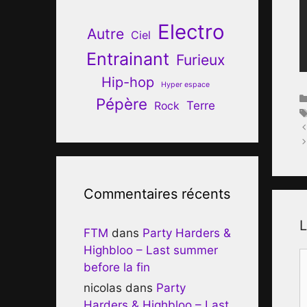
Electro
Autre
Ciel
Entrainant
Furieux
Hip-hop
Hyper espace
Pépère
Terre
Rock
Commentaires récents
L
FTM
dans
Party Harders &
Highbloo – Last summer
C
before la fin
nicolas
dans
Party
Harders & Highbloo – Last