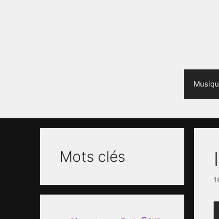
Aller
au
contenu
Musiqu
Mots clés
1