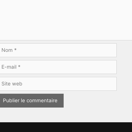
Nom
-
ail
ite
eb