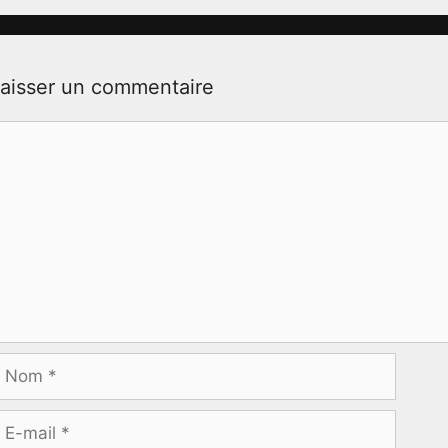
aisser un commentaire
ommentaire
Nom
-
ail