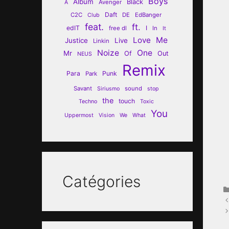
Boys
Album
Black
Avenger
A
Daft
C2C
DE
EdBanger
Club
feat.
ft.
edIT
I
free dl
In
It
Love
Me
Justice
Live
Linkin
Noize
One
Mr
Of
Out
NEUS
Remix
Para
Punk
Park
Savant
sound
Siriusmo
stop
the
touch
Techno
Toxic
You
Uppermost
Vision
We
What
Catégories