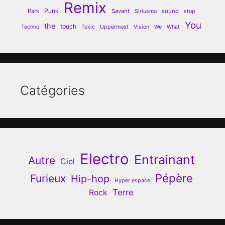
Remix
Punk
Park
Savant
sound
Siriusmo
stop
You
the
touch
Techno
Toxic
Uppermost
Vision
We
What
Catégories
Electro
Entrainant
Autre
Ciel
Pépère
Furieux
Hip-hop
Hyper espace
Terre
Rock