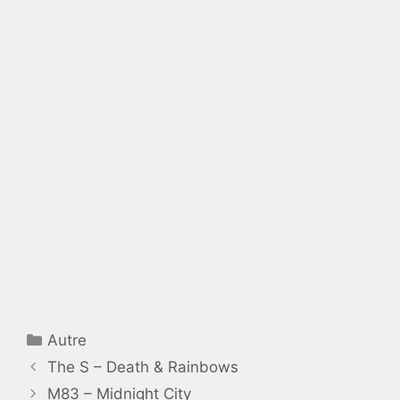
Catégories
Autre
The S – Death & Rainbows
M83 – Midnight City