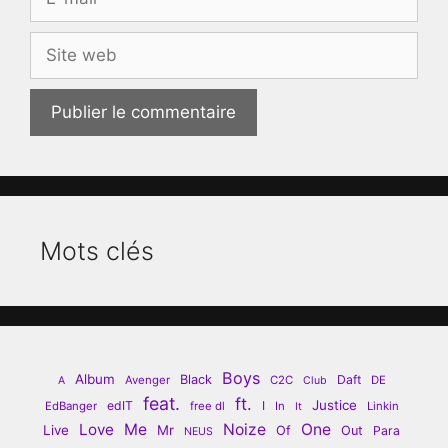
mail
Site
web
Mots clés
Boys
Album
Black
Daft
Avenger
C2C
DE
A
Club
feat.
ft.
Justice
edIT
I
EdBanger
free dl
In
Linkin
It
Love
Me
Noize
One
Live
Mr
Of
Out
Para
NEUS