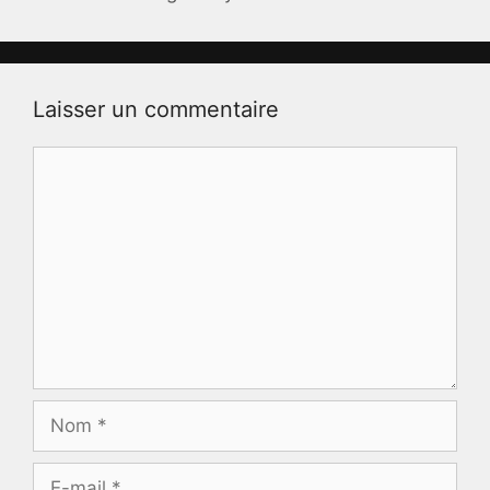
Laisser un commentaire
Commentaire
Nom
E-