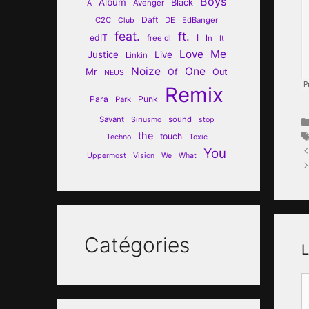
Boys
Album
Black
Avenger
A
Daft
C2C
DE
EdBanger
Club
feat.
ft.
edIT
I
free dl
In
It
Love
Me
Justice
Live
Linkin
Noize
One
Mr
Of
Out
NEUS
Remix
Para
Punk
Park
Savant
sound
Siriusmo
stop
the
touch
Techno
Toxic
You
Uppermost
Vision
We
What
Catégories
L
C