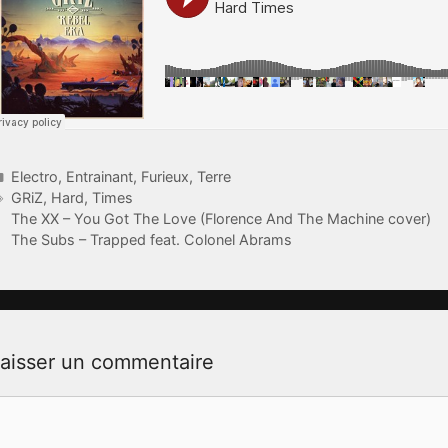
Catégories
Electro
,
Entrainant
,
Furieux
,
Terre
Étiquettes
GRiZ
,
Hard
,
Times
The XX – You Got The Love (Florence And The Machine cover)
The Subs – Trapped feat. Colonel Abrams
aisser un commentaire
ommentaire