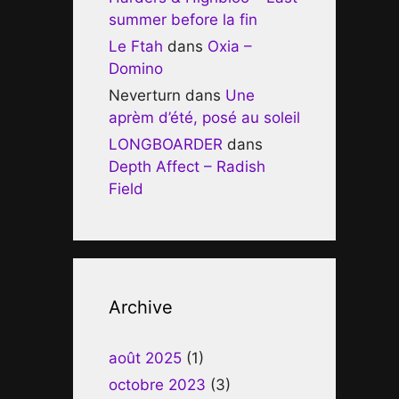
summer before la fin
Le Ftah
dans
Oxia –
Domino
Neverturn
dans
Une
aprèm d’été, posé au soleil
LONGBOARDER
dans
Depth Affect – Radish
Field
Archive
août 2025
(1)
octobre 2023
(3)