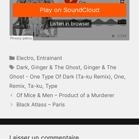
Catégories
Electro
,
Entrainant
Étiquettes
Dark
,
Ginger & The Ghost
,
Ginger & The
Ghost - One Type Of Dark (Ta-ku Remix)
,
One
,
Remix
,
Ta-ku
,
Type
Of Mice & Men – Product of a Murderer
Black Atlass – Paris
Laisser un commentaire