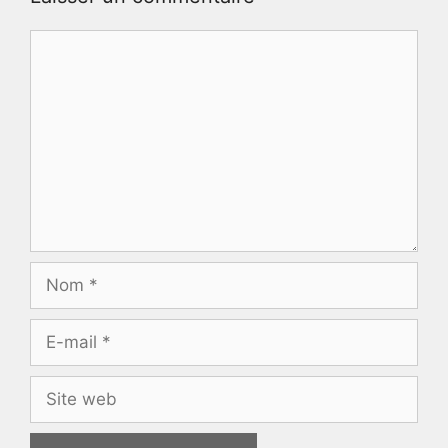
Commentaire
Nom
E-
mail
Site
web