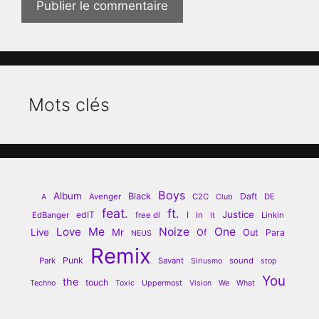
Mots clés
Boys
Album
Black
Daft
Avenger
C2C
DE
A
Club
feat.
ft.
Justice
edIT
I
EdBanger
free dl
In
Linkin
It
Love
Me
Noize
One
Live
Mr
Of
Out
Para
NEUS
Remix
Punk
Park
Savant
sound
Siriusmo
stop
You
the
touch
Techno
Toxic
Uppermost
Vision
We
What