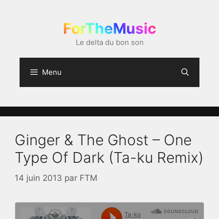
Aller
au
ForTheMusic
contenu
Le delta du bon son
Menu
Ginger & The Ghost – One
Type Of Dark (Ta-ku Remix)
14 juin 2013
par
FTM