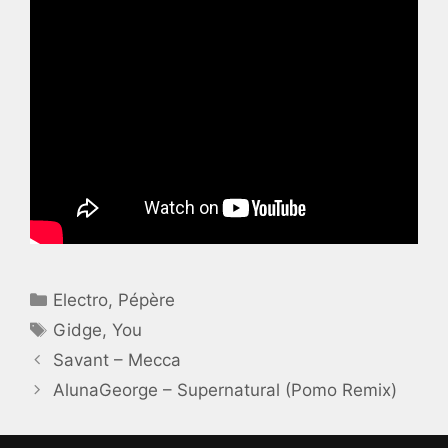
Catégories
Electro
,
Pépère
Étiquettes
Gidge
,
You
Savant – Mecca
AlunaGeorge – Supernatural (Pomo Remix)