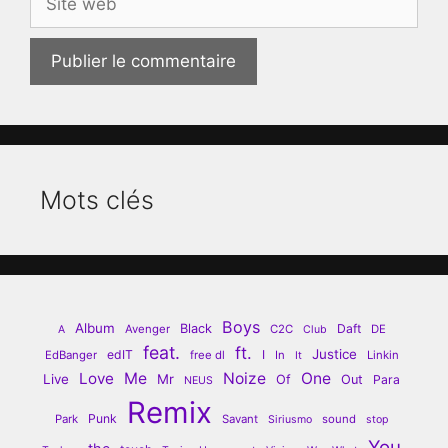
web
Mots clés
Boys
Album
Black
Daft
Avenger
C2C
DE
A
Club
feat.
ft.
Justice
edIT
I
EdBanger
free dl
In
Linkin
It
Love
Me
Noize
One
Live
Mr
Of
Out
Para
NEUS
Remix
Punk
Park
Savant
sound
Siriusmo
stop
You