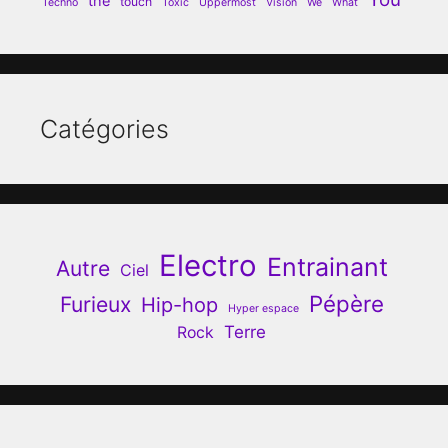
the
touch
Techno
Toxic
Uppermost
Vision
We
What
Catégories
Electro
Entrainant
Autre
Ciel
Pépère
Furieux
Hip-hop
Hyper espace
Terre
Rock