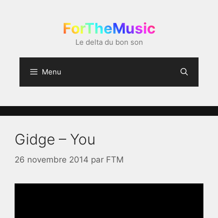
Aller
au
ForTheMusic
contenu
Le delta du bon son
Menu
Gidge – You
26 novembre 2014
par
FTM