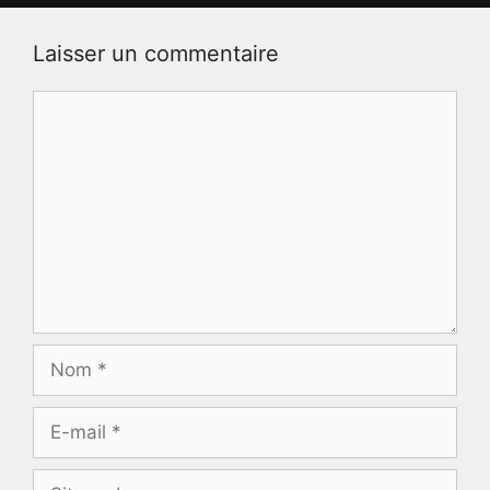
Laisser un commentaire
Commentaire
Nom
E-
mail
Site