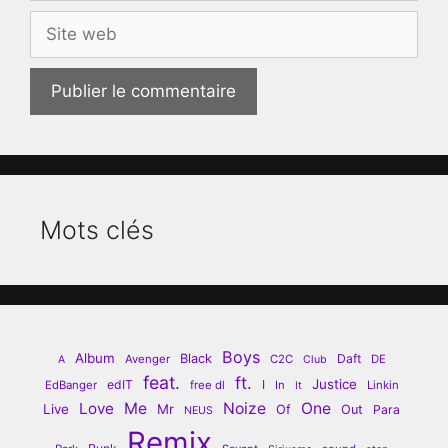
Site
web
Mots clés
Boys
Album
Black
Daft
Avenger
C2C
DE
A
Club
feat.
ft.
Justice
edIT
I
EdBanger
free dl
In
Linkin
It
Love
Me
Noize
One
Live
Mr
Of
Out
Para
NEUS
Remix