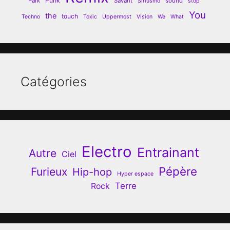
Punk
Park
Savant
sound
Siriusmo
stop
You
the
touch
Techno
Toxic
Uppermost
Vision
We
What
Catégories
Electro
Entrainant
Autre
Ciel
Pépère
Furieux
Hip-hop
Hyper espace
Terre
Rock