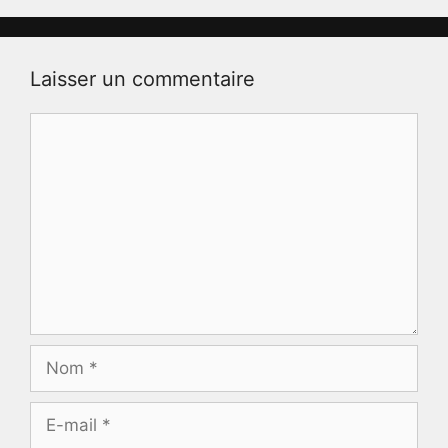
Laisser un commentaire
Commentaire
Nom
E-
mail