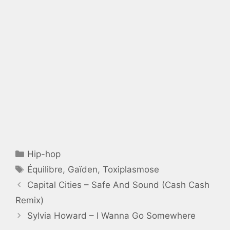
Catégories
Hip-hop
Étiquettes
Équilibre
,
Gaïden
,
Toxiplasmose
Capital Cities – Safe And Sound (Cash Cash
Remix)
Sylvia Howard – I Wanna Go Somewhere