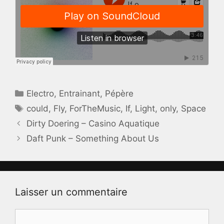
Catégories
Electro
,
Entrainant
,
Pépère
Étiquettes
could
,
Fly
,
ForTheMusic
,
If
,
Light
,
only
,
Space
Dirty Doering – Casino Aquatique
Daft Punk – Something About Us
Laisser un commentaire
Commentaire