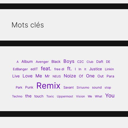
Mots clés
Boys
Album
Black
Daft
Avenger
C2C
DE
A
Club
feat.
ft.
Justice
edIT
I
EdBanger
free dl
In
Linkin
It
Love
Me
Noize
One
Live
Mr
Of
Out
Para
NEUS
Remix
Punk
Park
Savant
sound
Siriusmo
stop
You
the
touch
Techno
Toxic
Uppermost
Vision
We
What