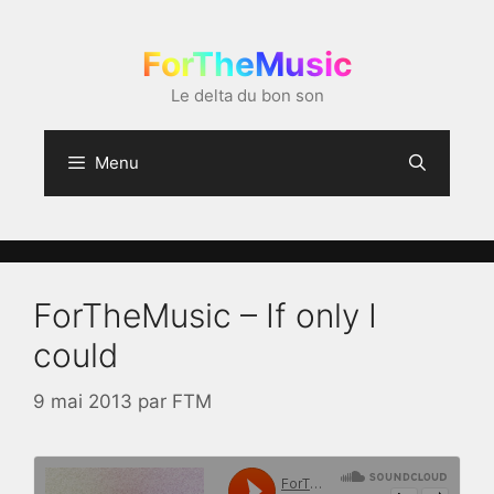
Aller
au
ForTheMusic
contenu
Le delta du bon son
Menu
ForTheMusic – If only I
could
9 mai 2013
par
FTM